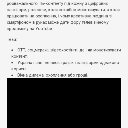
розважального ТБ-контенту під кожну з цифрових
платформ; розповім, коли потрібно монетизувати, а коли
працювати на охоплення, і чому креативна людина зі
смартфоном в руках може дати фору телевізійному
продакшну на YouTube.
Тези:
ОТТ, соцмережі, відеохостінги: де і як монетизувати
контент.
Україна і світ: не весь трафік і платформи однаково
корисні.
Вічна дилема: охоплення або гроші.