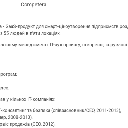
Competera
a - SaaS-продукт для смарт-ціноутворення підприємств розд
 55 людей в п'яти локаціях.
ектному менеджменті, IT-аутсорсингу, створенні, керуванні
рограм;
rce.
в у кількох IT-компаніях:
IT-консалтинг та безпека (співзасновник/CEO, 2011-2013),
ер, 2008-2013),
віс продажів (CEO, 2012),