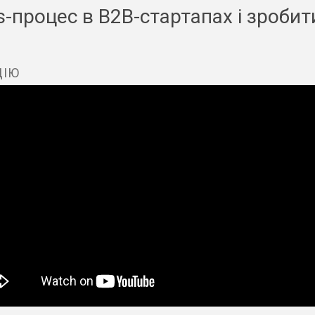
s-процес в B2B-стартапах і зроби
ЦІЮ