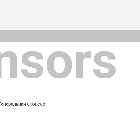
nsors
Генеральний спонсор