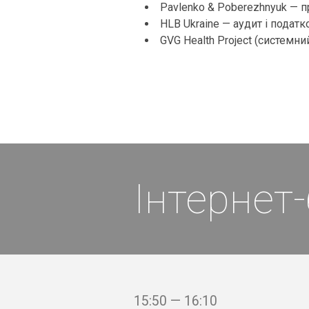
Pavlenko & Poberezhnyuk — п
HLB Ukraine — аудит і податк
GVG Health Project (системни
Інтернет-
15:50 — 16:10