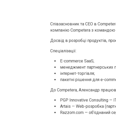
Співзасновник та CEO в Competer
компанію Competera з командою з
Досвід в розробці продуктів, про
Спеціалізації:
E-commerce SaaS;
менеджмент партнерських п
інтернет-торгівля;
пакетні рішення для e-comme
До Competera, Александр працюва
PGP Innovative Consulting — 
Artais — Web-розробка (партн
Razzom.com — об'єднаний сер