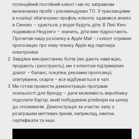
потенційний постійний клієнт і ми по заправкам
визначаємо пробіг і рекомендуємо ТО. З транзакціями
в коаліції збагачуємо профіль клієнта: здавався аналіз
в Синєво – здається, у водія будуть діти. В Лінії Кіно
подивився Ніндзяго – значить, діти вже підростають.
Прочитав нашу розсилку в Apple Mail – і клієнт отримає
пропозицію про нову техніку Apple від партнера
електроніки.
Завдяки використанню ботів (які дають навігацію,
продають і реєструють), ми з клієнтом підтримуємо
діалог – баланс, покупки, рекламні пропозиції,
опитування, скарги – все відбувається в чаті.
Ми готові провести демонстрацію програми
лояльності для бренду – дати можливість виробнику
подолати бар’єр, який побудували рітейлери на шляху
до споживачів. Демонстрація за участю залу з
розіграшем миттєвих призів, наприклад, квитки,
сертифікати та інше.