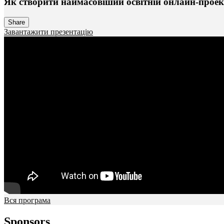
Як створити наймасовіший освітній онлайн-проек
Share
Завантажити презентацію
Вся програма
Sponsors