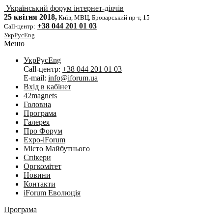
Український форум інтернет-діячів
25 квітня 2018,
Київ, МВЦ, Броварський пр-т, 15
+38 044 201 01 03
Call-центр:
Укр
Рус
Eng
Меню
Укр
Рус
Eng
Call-центр:
+38 044 201 01 03
E-mail:
info@iforum.ua
Вхід в кабінет
42magnets
Головна
Програма
Галерея
Про Форум
Expo-iForum
Місто Майбутнього
Спікери
Оргкомітет
Новини
Контакти
iForum Еволюція
Програма