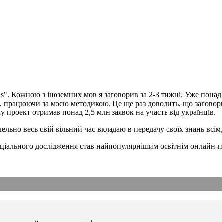
s". Кожною з іноземних мов я заговорив за 2-3 тижні. Уже понад 
ни, працюючи за моєю методикою. Це ще раз доводить, що загово
року проект отримав понад 2,5 млн заявок на участь від українців.
лельно весь свій вільний час вкладаю в передачу своїх знань всі
 соціального дослідження став найпопулярнішим освітнім онлайн-п