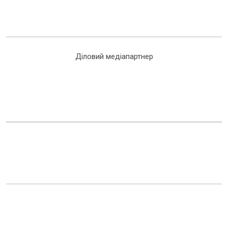
Діловий медіапартнер