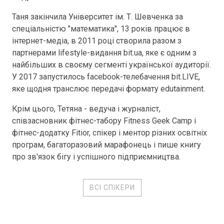
Таня закінчила Університет ім. Т. Шевченка за
спеціальністю "математика", 13 років працює в
інтернет-медіа, в 2011 році створила разом з
партнерами lifestyle-видання bit.ua, яке є одним з
найбільших в своєму сегменті української аудиторії.
У 2017 запустилось facebook-телебачення bit.LIVE,
яке щодня транслює передачі формату edutainment.
Крім цього, Тетяна - ведуча і журналіст,
співзасновник фітнес-табору Fitness Geek Camp і
фітнес-додатку Fitior, спікер і ментор різних освітніх
програм, багаторазовий марафонець і пише книгу
про зв'язок бігу і успішного підприємництва.
ВСІ СПІКЕРИ