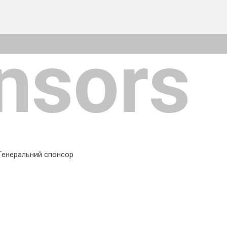
nsors
Генеральний спонсор