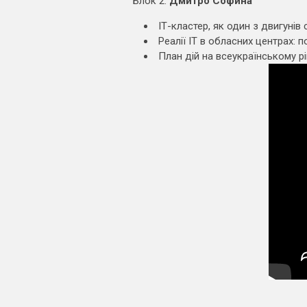
Блок 2:
Дмитро Софина
ІТ-кластер, як один з двигунів с
Реалії IT в обласних центрах: 
План дій на всеукраїнському рів