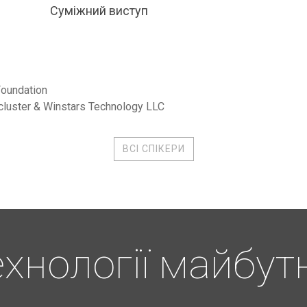
Суміжний виступ
oundation
cluster & Winstars Technology LLC
ВСІ СПІКЕРИ
ехнології майбут