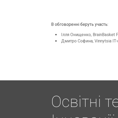
В обговоренні беруть участь:
Ілля Онищенко, BrainBasket F
Дмитро Софина, Vinnytsia IT-
Освітні т