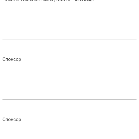
Спонсор
Спонсор