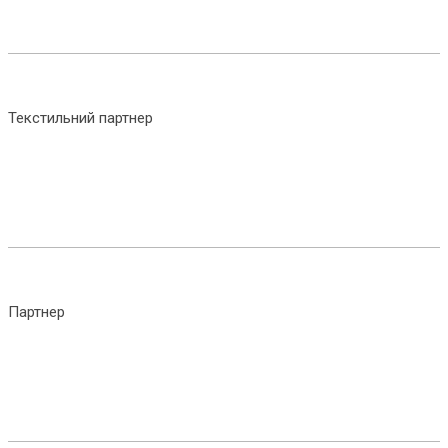
Текстильний партнер
Партнер