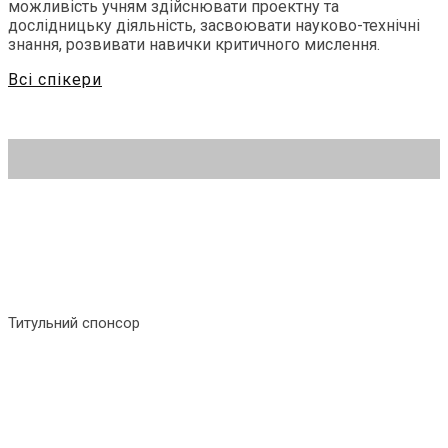
можливість учням здійснювати проектну та
дослідницьку діяльність, засвоювати науково-технічні
знання, розвивати навички критичного мислення.
Всі спікери
Титульний спонсор