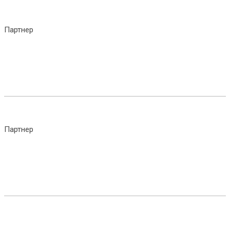
Партнер
Партнер