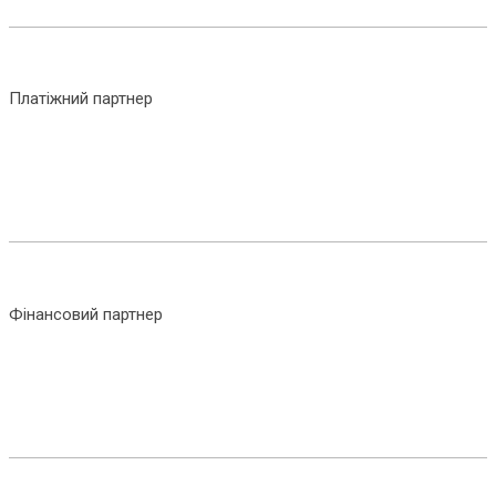
Платіжний партнер
Фінансовий партнер