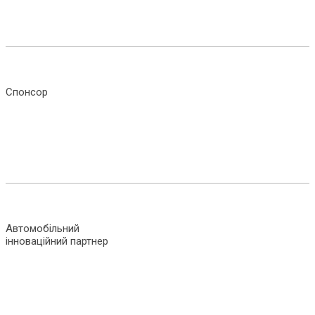
Спонсор
Автомобільний
інноваційний партнер