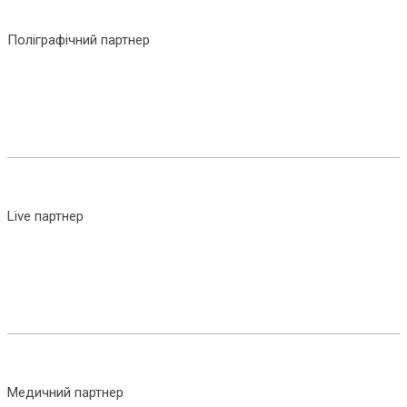
Поліграфічний партнер
Live партнер
Медичний партнер