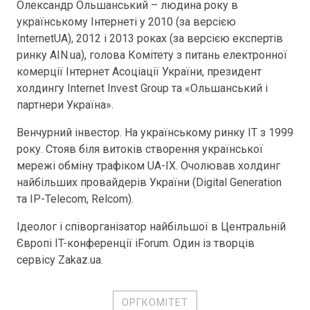
Олександр Ольшанський – людина року в
українському Інтернеті у 2010 (за версією
InternetUA), 2012 і 2013 роках (за версією експертів
ринку AIN.ua), голова Комітету з питань електронної
комерції Інтернет Асоціації України, президент
холдингу Internet Invest Group та «Ольшанський і
партнери Україна».
Венчурний інвестор. На українському ринку IT з 1999
року. Стояв біля витоків створення української
мережі обміну трафіком UA-IX. Очолював холдинг
найбільших провайдерів України (Digital Generation
та IP-Telecom, Relcom).
Ідеолог і співорганізатор найбільшої в Центральній
Європі IT-конференції iForum. Один із творців
сервісу Zakaz.ua.
ОРГКОМІТЕТ