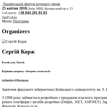
Український форум інтернет-діячів
25 квітня 2018,
Київ, МВЦ, Броварський пр-т, 15
+38 044 201 01 03
Call-центр:
Укр
Рус
Eng
Меню
Програма
Organizers
Сергій Корж
Korzh.com, Tutorle
Керівник напряму «Інтернет-технології»
technology@iforum.ua
Закінчив факультет кібернетики Київського університету ім. Т.
З 1998 року займається розробкою і продажем власного програ
різних платформ і засобів розробки (Delphi, .NET, ASP.NET). 
Франція, Канада та ін.