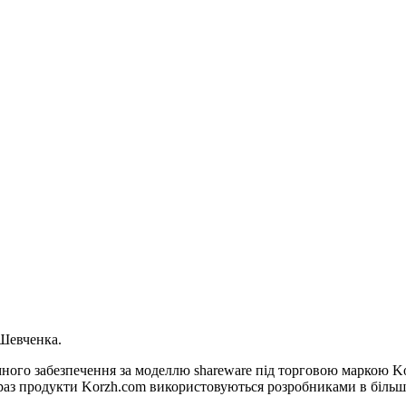
 Шевченка.
много забезпечення за моделлю shareware під торговою маркою 
Зараз продукти Korzh.com використовуються розробниками в біль