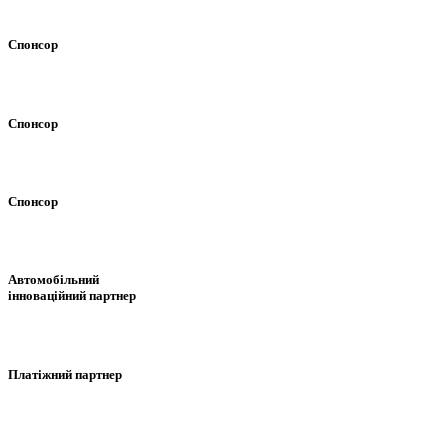
Спонсор
Спонсор
Спонсор
Автомобільний
інноваційний партнер
Платіжний партнер